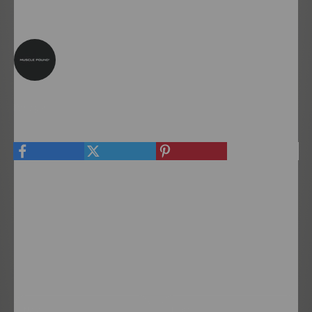
transport de votre bouteille.
Ecrit par Morteza Bakhshi
Partager
Laisser un commentaire
Ce site est protégé par hCaptcha, et la
Politique de confidentialité
et les
Conditions de service
de hCaptcha s’appliquent.