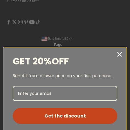
leur mode de vie actif.
États-Unis (USD $)
Pays
Arabie saoudite (USD $)
GET 20%OFF
Australie (USD $)
Canada (CAD $)
Benefit from a lower price on your first purchase.
Émirats arabes unis (USD $)
Français
Langue
Espagne (USD $)
English
États-Unis (USD $)
Français
France (USD $)
日本語
Get the discount
Japon (USD $)
Luxembourg (USD $)