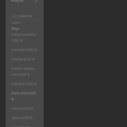
Blogues
CONNEXION
USD $
Pays
Arabie saoudite
(USD $)
Australie (USD $)
Canada (CAD $)
Émirats arabes
unis (USD $)
Espagne (USD $)
États-Unis (USD
$)
France (USD $)
Japon (USD $)