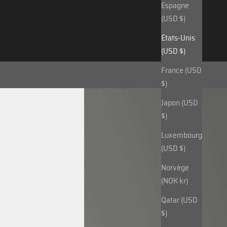
Espagne
(USD $)
États-Unis
(USD $)
France (USD
$)
Japon (USD
$)
Luxembourg
ker en acier
(USD $)
Norvège
(NOK kr)
Qatar (USD
ker en acier
$)