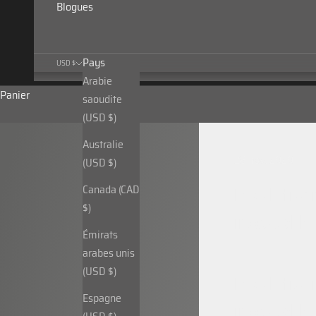
Blogues
Pays
USD $
Arabie
Panier
saoudite
(USD $)
Australie
28 nov. 2020
(USD $)
Canada (CAD
Révolutionn
$)
inoxydable
Émirats
arabes unis
(USD $)
Révolutionn
Espagne
inoxydable