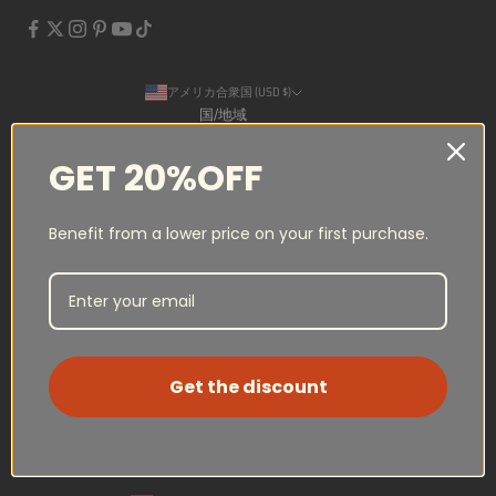
アメリカ合衆国 (USD $)
国/地域
アメリカ合衆国 (USD $)
GET 20%OFF
アラブ首長国連邦 (USD $)
オーストラリア (USD $)
Benefit from a lower price on your first purchase.
カタール (USD $)
日本語
言語
カナダ (CAD $)
English
サウジアラビア (USD $)
Français
スイス (CHF CHF)
日本語
Get the discount
スペイン (USD $)
ノルウェー (NOK kr)
フランス (USD $)