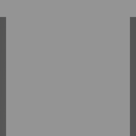
2023年2月25日
妊娠中の水分補給
妊娠中の水分補給
妊娠中の水分補給の重要性
水分補給を続けることの利点
羊水レベルの維持
健康な羊水レベルを維持するのに役立つため、妊娠中は水分補給が不
可欠です。羊水は、子宮内で赤ちゃんを緩衝し、保護するため、赤ち
ゃんの発育にとって非常に重要です。また、体液バランスが適切であ
れば、赤ちゃんが自由に動けるようになり、筋肉や骨の成長が促進さ
れます。
腎機能の強化
水分補給は、お母さんと赤ちゃんの両方から老廃物をろ過するのに役
立つため、適切な腎臓機能にとって不可欠です。十分な水を飲むこと