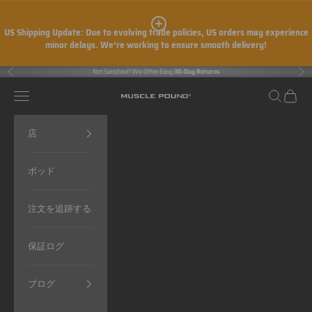
コンテンツへスキップ
US Shipping Update:
Due to evolving trade policies, US orders may experience
minor delays. We’re working to ensure smooth delivery!
Not Satisfied? We Offer Easy
30-Day Returns
前へ
次
メニュー
検索
カート
MUSCLE POUND®
店
ポッド
注文を追跡する
保証ログ
ブログ