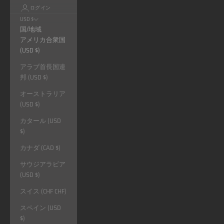
ログイン
USD $
国/地域
アメリカ合衆国
(USD $)
アラブ首長国連
邦 (USD $)
オーストラリア
(USD $)
カタール (USD
$)
カナダ (CAD $)
サウジアラビア
(USD $)
スイス (CHF CHF)
スペイン (USD
$)