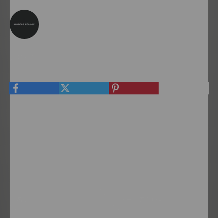
Morteza Bakhshiが執筆
共有する
コメントを書く
このサイトはhCaptchaによって保護されており、hCaptcha
プライバシ
ーポリシー
および
利用規約
が適用されます。