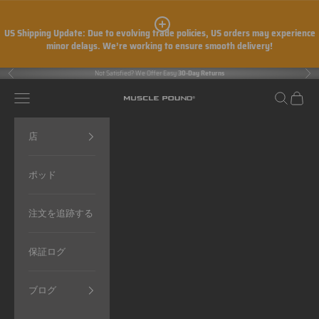
コンテンツへスキップ
US Shipping Update:
Due to evolving trade policies, US orders may experience
minor delays. We’re working to ensure smooth delivery!
Not Satisfied? We Offer Easy
30-Day Returns
前へ
次
メニュー
検索
カート
MUSCLE POUND®
店
ポッド
注文を追跡する
保証ログ
ブログ