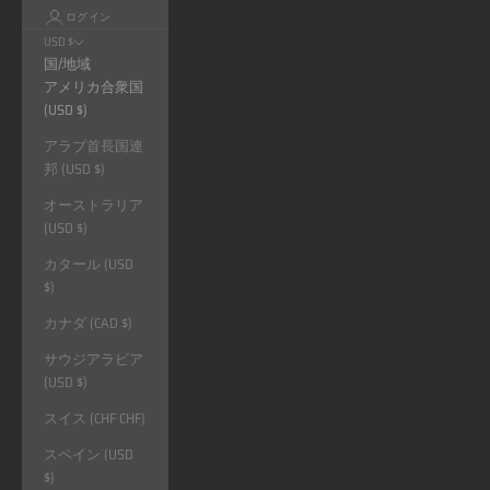
ログイン
USD $
国/地域
アメリカ合衆国
(USD $)
アラブ首長国連
邦 (USD $)
オーストラリア
(USD $)
カタール (USD
$)
カナダ (CAD $)
サウジアラビア
(USD $)
スイス (CHF CHF)
スペイン (USD
$)