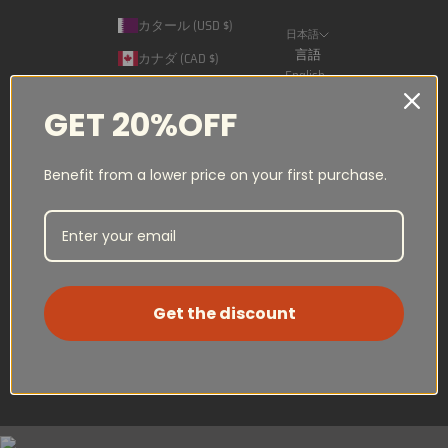
カタール (USD $)
日本語
言語
カナダ (CAD $)
English
サウジアラビア (USD $)
Français
GET 20%OFF
スイス (CHF CHF)
日本語
スペイン (USD $)
Benefit from a lower price on your first purchase.
ノルウェー (NOK kr)
フランス (USD $)
ルクセンブルク (USD $)
日本 (USD $)
Get the discount
© 2026 - MUSCLE POUND®
Powered by Shopify