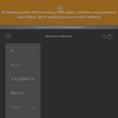
コンテンツへスキップ
US Shipping Update:
Due to evolving trade policies, US orders may experience
minor delays. We’re working to ensure smooth delivery!
Not Satisfied? We Offer Easy
30-Day Returns
前へ
次
メニュー
検索
カート
MUSCLE POUND®
店
ポッド
注文を追跡する
保証ログ
ブログ