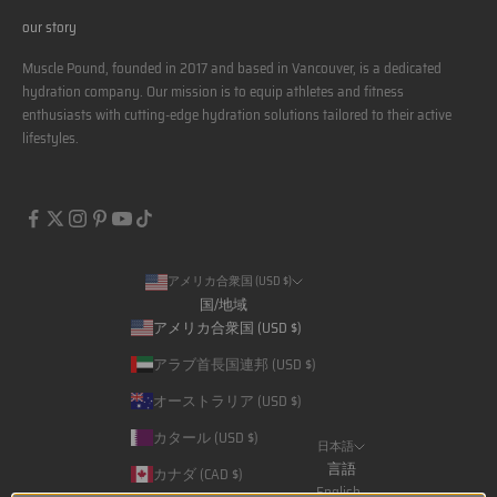
our story
Muscle Pound, founded in 2017 and based in Vancouver, is a dedicated
hydration company. Our mission is to equip athletes and fitness
enthusiasts with cutting-edge hydration solutions tailored to their active
lifestyles.
アメリカ合衆国 (USD $)
国/地域
アメリカ合衆国 (USD $)
アラブ首長国連邦 (USD $)
オーストラリア (USD $)
カタール (USD $)
日本語
言語
カナダ (CAD $)
English