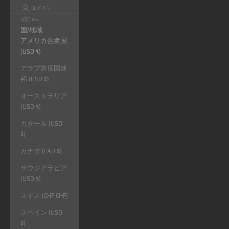
ログイン
USD $
国/地域
アメリカ合衆国
(USD $)
アラブ首長国連
邦 (USD $)
オーストラリア
(USD $)
カタール (USD
$)
カナダ (CAD $)
サウジアラビア
(USD $)
スイス (CHF CHF)
スペイン (USD
$)