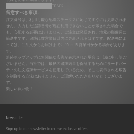
留意すべき事項:
注文番号は、利用可能な配送ステータスに応じてすぐには更新されま
せん。入力した追跡番号が現在利用できないことが示された場合で
も、心配する必要はありません。ご注文は発送され、地元の郵便局に
輸送中です。追跡は数営業日以内に更新されるはずです。配送先によ
っては、ご注文からお届けまでに 10 ～ 15 営業日かかる場合がありま
す。
追跡ポップアップに無関係な広告が表示された場合は、誠に申し訳ご
ざいません。当社では、最良の追跡結果を保証するためにサードパー
ティの注文追跡サービスを使用しているため、そこに表示される広告
を制御する方法はありません。ご理解いただきありがとうございま
す。
楽しい買い物！
Newsletter
Sign up to our newsletter to receive exclusive offers.