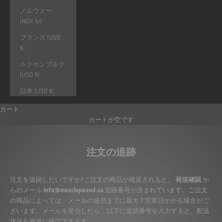
ノルウェー
(NOK kr)
フランス (USD
$)
ルクセンブルク
(USD $)
日本 (USD $)
カート
カートが空です
注文の追跡
注文を追跡したいですか?ご注文の商品が発送されると、
発送確認
か
らのメール
info@musclepound.ca
追跡番号が含まれています。ご注文
の商品によっては、メールの送信までに最大 7 営業日かかる場合がご
ざいます。メールを受信したら、以下に追跡番号を入力すると、配送
状況を簡単に確認できます。